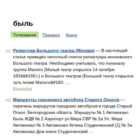
быль
Толкование
Перевод
Книги
Репертуар Большого театра (Москва)
— В настоящей
101
статье приведён неполный список репертуара московского
Большого театра. Необходимо учитывать, что поначалу
труппа Малого (Малый театр открылся 14 октября
1824&#160;г.) и Большого театров (Большой театр открылся
чуть позже Малого&#160; …
Википедия
Маршруты городского автобуса Старого Оскола
—
102
перечень маршрутов городских автобусов в городе Старый
Оскол, Белгородская область. Маршруты № 1 Автовокзал
Быль ЖДВ № 2 Аэропорт ул.Мира СВР № 2а Ул. Мира
Автовокзал № 3 Автовокзал Аптека Студенченский [1] № 3а
Автовокзал Дом книги Студенченский …