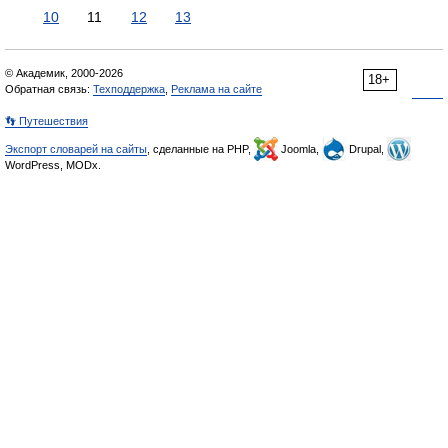
10
11
12
13
© Академик, 2000-2026
18+
Обратная связь:
Техподдержка
,
Реклама на сайте
👣 Путешествия
Экспорт словарей на сайты
, сделанные на PHP,
Joomla,
Drupal,
WordPress, MODx.