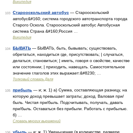
Википедия
Старооскольский автобус
— Старооскольский
103
автобус&#160; система городского автотранспорта города
Старого Оскола. Старооскольский автобус Автобусная
система Страна &#160;Россия …
Википедия
БЫВАТЬ
— БЫВАТЬ, быть, бывывать; существовать,
104
обретаться, находиться где, присутствовать; | случаться,
делаться, становиться; | иметь, говоря о свойстве, качестве
или состоянии; | приходить, навещать. Самостоятельное
значение глаголов этих выражает:&#8230; …
Толковый словарь Даля
прибыль
— и; ж. 1) а) Сумма, составляющая разницу, на
105
которую доход превышает затраты; доход. Валовая при/
быль. Чистая при/быль. Подсчитывать, получать, давать
при/быль. Оставаться без прибыли. Работать с прибылью.
б) …
Словарь многих выражений
убыль
— и; ж. 1) Уменьшение (в количестве, размере,
106