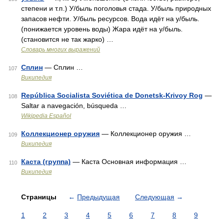
степени и т.п.) У/быль поголовья стада. У/быль природных
запасов нефти. У/быль ресурсов. Вода идёт на у/быль.
(понижается уровень воды) Жара идёт на у/быль.
(становится не так жарко) …
Словарь многих выражений
Сплин
— Сплин …
107
Википедия
República Socialista Soviética de Donetsk-Krivoy Rog
—
108
Saltar a navegación, búsqueda …
Wikipedia Español
Коллекционер оружия
— Коллекционер оружия …
109
Википедия
Каста (группа)
— Каста Основная информация …
110
Википедия
Страницы
←
Предыдущая
Следующая
→
1
2
3
4
5
6
7
8
9